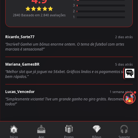
3
⭐⭐⭐⭐⭐
2
2840 Baseado em 2.840 avaliações
1
Ricardo_Sorte77
2 dias atrás
“Incrível! Ganhei um bônus enorme ontem. O tema de futebol com artes
marciais é sensacional!”
Mariana_GamesBR
5 dias atrás
“Melhor slot que já joguei na 56xbet. Gráficos lindos e os pagamentos são
bem rápidos.”
Lucas_Vencedor
1 semana atrás
“Simplesmente viciante! Tive um grande ganho no giro grátis. Recomendo a
todos!”
🏠
📥
🎁
💎
🎧
Início
App
Promo
Bônus
Suporte