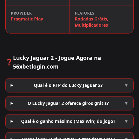
PROVIDER
FEATURES
Pragmatic Play
Rodadas Grátis,
Multiplicadores
Lucky Jaguar 2 - Jogue Agora na
❓
56xbetlogin.com
Qual é o RTP do Lucky Jaguar 2?
▼
O Lucky Jaguar 2 oferece giros grátis?
▼
Qual é o ganho máximo (Max Win) do jogo?
▼