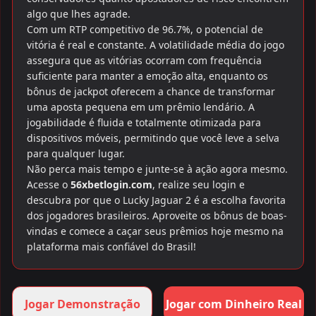
algo que lhes agrade.
Com um RTP competitivo de 96.7%, o potencial de
vitória é real e constante. A volatilidade média do jogo
assegura que as vitórias ocorram com frequência
suficiente para manter a emoção alta, enquanto os
bônus de jackpot oferecem a chance de transformar
uma aposta pequena em um prêmio lendário. A
jogabilidade é fluida e totalmente otimizada para
dispositivos móveis, permitindo que você leve a selva
para qualquer lugar.
Não perca mais tempo e junte-se à ação agora mesmo.
Acesse o
56xbetlogin.com
, realize seu login e
descubra por que o Lucky Jaguar 2 é a escolha favorita
dos jogadores brasileiros. Aproveite os bônus de boas-
vindas e comece a caçar seus prêmios hoje mesmo na
plataforma mais confiável do Brasil!
Jogar Demonstração
Jogar com Dinheiro Real