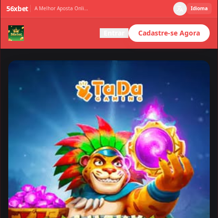
56xbet
A Melhor Aposta Online
Idioma
Entrar
Cadastre-se Agora