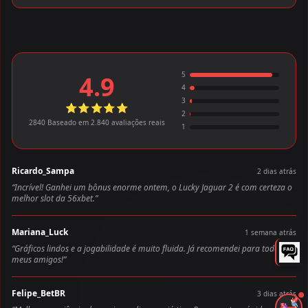
Avaliações dos Jogadores
5
4.9
4
3
⭐⭐⭐⭐⭐
2
2840 Baseado em 2.840 avaliações reais
1
Ricardo_Sampa
2 dias atrás
“Incrível! Ganhei um bônus enorme ontem, o Lucky Jaguar 2 é com certeza o
melhor slot da 56xbet.”
Mariana_Luck
1 semana atrás
“Gráficos lindos e a jogabilidade é muito fluida. Já recomendei para todos os
meus amigos!”
Felipe_BetBR
3 dias atrás