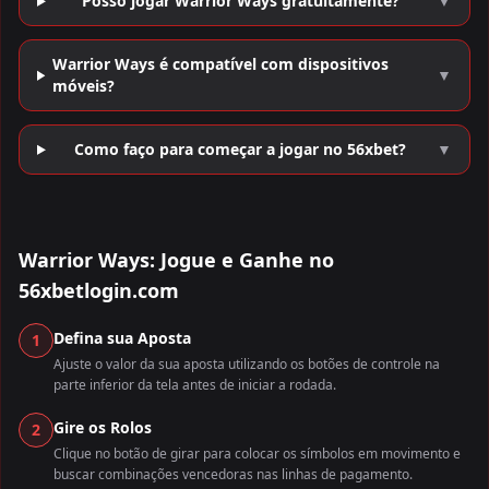
Posso jogar Warrior Ways gratuitamente?
▼
Warrior Ways é compatível com dispositivos
▼
móveis?
Como faço para começar a jogar no 56xbet?
▼
Warrior Ways: Jogue e Ganhe no
56xbetlogin.com
Defina sua Aposta
1
Ajuste o valor da sua aposta utilizando os botões de controle na
parte inferior da tela antes de iniciar a rodada.
Gire os Rolos
2
Clique no botão de girar para colocar os símbolos em movimento e
buscar combinações vencedoras nas linhas de pagamento.