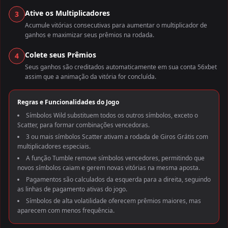
Ative os Multiplicadores
3
Acumule vitórias consecutivas para aumentar o multiplicador de
ganhos e maximizar seus prêmios na rodada.
Colete seus Prêmios
4
Seus ganhos são creditados automaticamente em sua conta 56xbet
assim que a animação da vitória for concluída.
Regras e Funcionalidades do Jogo
Símbolos Wild substituem todos os outros símbolos, exceto o
Scatter, para formar combinações vencedoras.
3 ou mais símbolos Scatter ativam a rodada de Giros Grátis com
multiplicadores especiais.
A função Tumble remove símbolos vencedores, permitindo que
novos símbolos caiam e gerem novas vitórias na mesma aposta.
Pagamentos são calculados da esquerda para a direita, seguindo
as linhas de pagamento ativas do jogo.
Símbolos de alta volatilidade oferecem prêmios maiores, mas
aparecem com menos frequência.