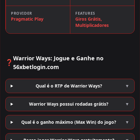
PROVIDER
FEATURES
Pragmatic Play
Giros Grátis,
Multiplicadores
Warrior Ways: Jogue e Ganhe no
❓
56xbetlogin.com
Qual é o RTP de Warrior Ways?
▼
Warrior Ways possui rodadas grátis?
▼
Qual é o ganho máximo (Max Win) do jogo?
▼