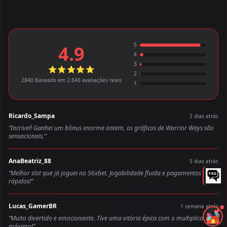
Avaliações dos Jogadores
5
4.9
4
3
⭐⭐⭐⭐⭐
2
2840 Baseado em 2.840 avaliações reais
1
Ricardo_Sampa
2 dias atrás
“Incrível! Ganhei um bônus enorme ontem, os gráficos de Warrior Ways são
sensacionais.”
AnaBeatriz_88
5 dias atrás
“Melhor slot que já joguei no 56xbet. Jogabilidade fluida e pagamentos
rápidos!”
Lucas_GamerBR
1 semana atrás
“Muito divertido e emocionante. Tive uma vitória épica com o multiplicador
máximo!”