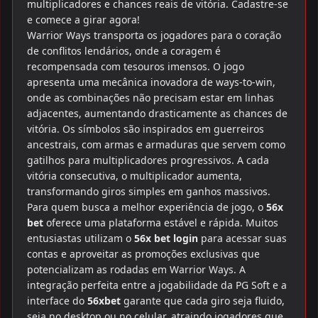
multiplicadores e chances reais de vitória. Cadastre-se
e comece a girar agora!
Warrior Ways transporta os jogadores para o coração
de conflitos lendários, onde a coragem é
recompensada com tesouros imensos. O jogo
apresenta uma mecânica inovadora de ways-to-win,
onde as combinações não precisam estar em linhas
adjacentes, aumentando drasticamente as chances de
vitória. Os símbolos são inspirados em guerreiros
ancestrais, com armas e armaduras que servem como
gatilhos para multiplicadores progressivos. A cada
vitória consecutiva, o multiplicador aumenta,
transformando giros simples em ganhos massivos.
Para quem busca a melhor experiência de jogo, o
56x
bet
oferece uma plataforma estável e rápida. Muitos
entusiastas utilizam o
56x bet login
para acessar suas
contas e aproveitar as promoções exclusivas que
potencializam as rodadas em Warrior Ways. A
integração perfeita entre a jogabilidade da PG Soft e a
interface do
56xbet
garante que cada giro seja fluido,
seja no desktop ou no celular, atraindo jogadores que