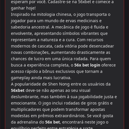
esperam por você. Cadastre-se na 56xbet e comece a
ganhar hoje!
Inspirado na mitologia chinesa, o jogo transporta o
jogador para um mundo de ervas medicinais e
sabedoria ancestral. A mecânica de jogo é fluida e
envolvente, apresentando símbolos vibrantes que
representam a natureza e a cura. Com recursos
modernos de cascata, cada vitória pode desencadear
novas combinações, aumentando drasticamente as
chances de lucro em uma única rodada. Para quem
busca a experiência completa, o
56x bet login
oferece
acesso rápido a bônus exclusivos que tornam a
gameplay ainda mais lucrativa.
A popularidade de Shen Nong entre os usuários da
56xbet
deve-se não apenas ao seu visual
deslumbrante, mas também à sua jogabilidade justa e
emocionante. O jogo inclui rodadas de giros grátis e
multiplicadores que podem transformar apostas
modestas em prêmios extraordinários. Se você gosta
da adrenalina do
56x bet
, encontrará neste jogo o
equilíbrio perfeito entre estratégia e sorte.