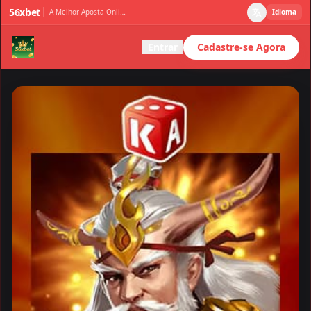
56xbet
A Melhor Aposta Online
Idioma
Entrar
Cadastre-se Agora