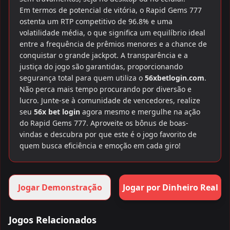
Em termos de potencial de vitória, o Rapid Gems 777
ostenta um RTP competitivo de 96.8% e uma
volatilidade média, o que significa um equilíbrio ideal
entre a frequência de prêmios menores e a chance de
conquistar o grande jackpot. A transparência e a
justiça do jogo são garantidas, proporcionando
segurança total para quem utiliza o
56xbetlogin.com
.
Não perca mais tempo procurando por diversão e
lucro. Junte-se à comunidade de vencedores, realize
seu
56x bet login
agora mesmo e mergulhe na ação
do Rapid Gems 777. Aproveite os bônus de boas-
vindas e descubra por que este é o jogo favorito de
quem busca eficiência e emoção em cada giro!
Jogar Demonstração
Jogar por Dinheiro Real
Jogos Relacionados