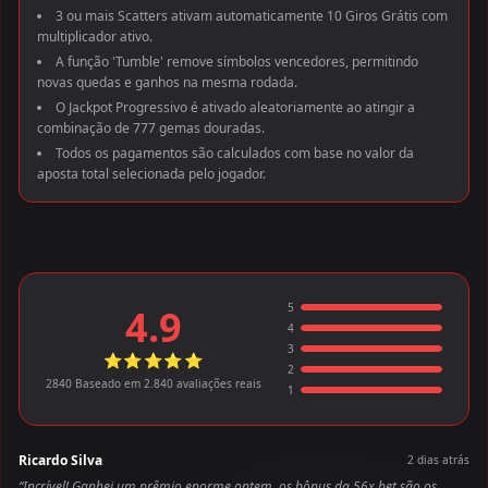
3 ou mais Scatters ativam automaticamente 10 Giros Grátis com
multiplicador ativo.
A função 'Tumble' remove símbolos vencedores, permitindo
novas quedas e ganhos na mesma rodada.
O Jackpot Progressivo é ativado aleatoriamente ao atingir a
combinação de 777 gemas douradas.
Todos os pagamentos são calculados com base no valor da
aposta total selecionada pelo jogador.
Avaliações dos Jogadores
5
4.9
4
3
⭐⭐⭐⭐⭐
2
2840 Baseado em 2.840 avaliações reais
1
Ricardo Silva
2 dias atrás
“Incrível! Ganhei um prêmio enorme ontem, os bônus da 56x bet são os