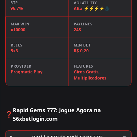
RTP
VOLATILITY
96.7%
Alta ⚡⚡⚡⚡🌑
MAX WIN
PAYLINES
x10000
243
REELS
MIN BET
5x3
R$ 0,20
PROVIDER
FEATURES
Pragmatic Play
Giros Grátis,
Multiplicadores
Rapid Gems 777: Jogue Agora na
❓
56xbetlogin.com