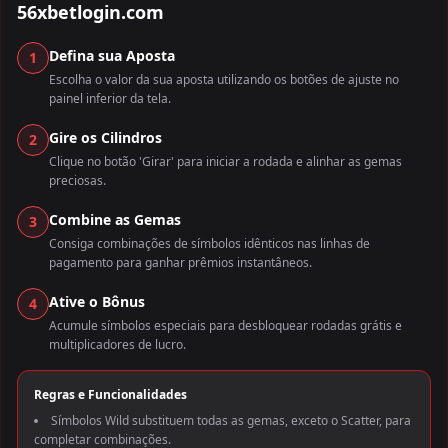
56xbetlogin.com
Defina sua Aposta
1
Escolha o valor da sua aposta utilizando os botões de ajuste no
painel inferior da tela.
Gire os Cilindros
2
Clique no botão 'Girar' para iniciar a rodada e alinhar as gemas
preciosas.
Combine as Gemas
3
Consiga combinações de símbolos idênticos nas linhas de
pagamento para ganhar prêmios instantâneos.
Ative o Bônus
4
Acumule símbolos especiais para desbloquear rodadas grátis e
multiplicadores de lucro.
Regras e Funcionalidades
Símbolos Wild substituem todas as gemas, exceto o Scatter, para
completar combinações.